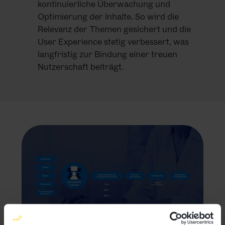
kontinuierliche Überwachung und
Optimierung der Inhalte. So wird die
Relevanz der Themen gesichert und die
User Experience stetig verbessert, was
langfristig zur Bindung einer treuen
Nutzerschaft beiträgt.