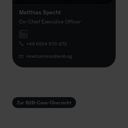
Matthias Specht
Co-Chief Executive Officer
+49 6204 970-273
newbusiness@wob.ag
Zur B2B-Case-Übersicht