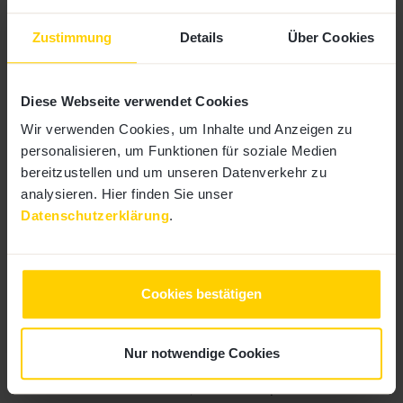
Zustimmung
Details
Über Cookies
Diese Webseite verwendet Cookies
Der menschliche Aspekt: Die
Wir verwenden Cookies, um Inhalte und Anzeigen zu
Finanzwelt wird nahbar und
personalisieren, um Funktionen für soziale Medien
relevant.
bereitzustellen und um unseren Datenverkehr zu
analysieren. Hier finden Sie unser
Datenschutzerklärung
.
Das Content Hub bringt die Expertise des Kunden
gezielt auf den Punkt – und schafft so einen
menschlichen, nahbaren Zugang zur Finanzwelt.
Die Themen sind auf die Bedürfnisse und
Cookies bestätigen
Herausforderungen von KMUs zugeschnitten und
bieten echte Mehrwerte, die den Business-Alltag
bereichern. So wird das Finanzunternehmen zum
Nur notwendige Cookies
verlässlichen Partner für Geschäftsentscheidungen,
der nicht nur informiert, sondern Inspiration und