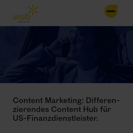
HOME
AGENTUR
LEISTUNGEN
CASES
TRENDS
Content Marketing: Differen­
zie­rendes Content Hub für
INSIGHTS
US-Finanz­dienst­leister.
KONTAKT